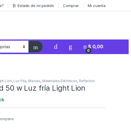
s?
Estado de mi pedido
Comprar
Mi cuenta
$
0,00
0
ght Lion
,
Luz Fría
,
Marcas
,
Materiales Eléctricos
,
Reflector
ed 50 w Luz fría Light Lion
ck
ompare