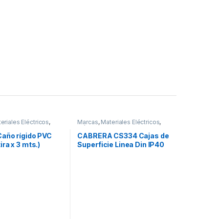
eriales Eléctricos
,
Marcas
,
Materiales Eléctricos
,
d
Plásticos Cabrera
,
Seguridad
,
Tableros y Gabinetes
año rígido PVC
CABRERA CS334 Cajas de
ra x 3 mts.)
Superficie Linea Din IP40