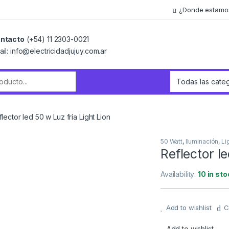
¿Donde estamo
ntacto
(+54) 11 2303-0021
ail: info@electricidadjujuy.com.ar
r:
lector led 50 w Luz fría Light Lion
50 Watt
,
Iluminación
,
Li
Reflector l
Availability:
10 in sto
Add to wishlist
C
Add to wishlist