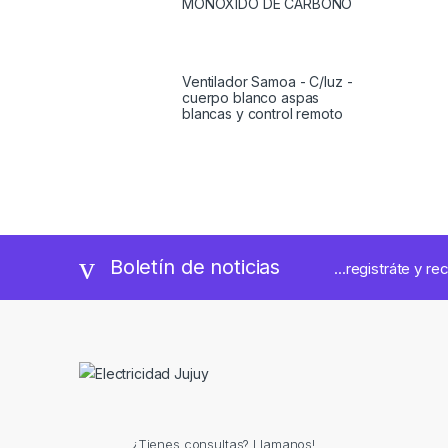
MONOXIDO DE CARBONO
Ventilador Samoa - C/luz -
cuerpo blanco aspas
blancas y control remoto
Boletín de noticias
...registráte y re
¿Tienes consultas? Llamanos!