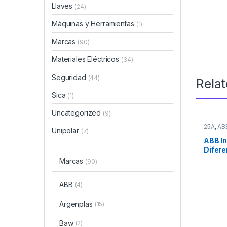
Llaves
(24)
Máquinas y Herramientas
(1)
Marcas
(90)
Materiales Eléctricos
(34)
Seguridad
(44)
Rela
Sica
(1)
Uncategorized
(9)
25A
,
AB
Unipolar
(7)
Marcas
Seguri
ABB In
Difere
25Am
Marcas
(90)
ABB
(4)
Argenplas
(15)
Baw
(2)