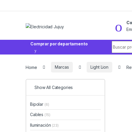
Skip to navigation
Skip to content
Co
Em
Search fo
Comprar por departamento
Home
Marcas
Light Lion
Ref
Show All Categories
Bipolar
(6)
Cables
(15)
Iluminación
(23)