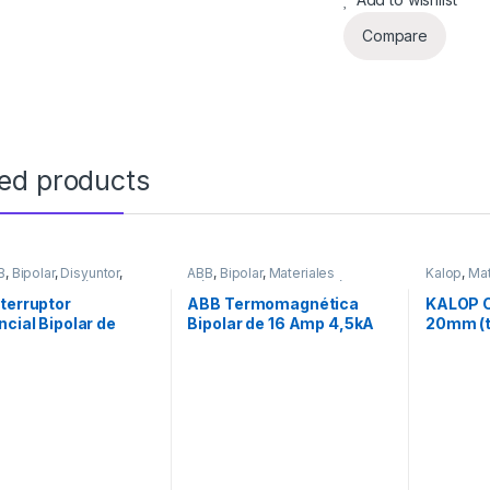
Compare
ted products
B
,
Bipolar
,
Disyuntor
,
ABB
,
Bipolar
,
Materiales
Kalop
,
Mat
,
Materiales Eléctricos
,
Eléctricos
,
Seguridad
,
Térmicas
Segurida
dad
terruptor
ABB Termomagnética
KALOP C
ncial Bipolar de
Bipolar de 16 Amp 4,5kA
20mm (ti
p
BLACK