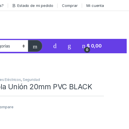
s?
Estado de mi pedido
Comprar
Mi cuenta
$
0,00
0
es Eléctricos
,
Seguridad
la Unión 20mm PVC BLACK
ompare