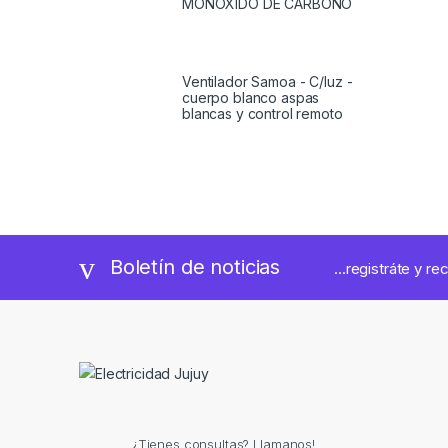
MONOXIDO DE CARBONO
Ventilador Samoa - C/luz -
cuerpo blanco aspas
blancas y control remoto
Boletín de noticias
...registráte y re
¿Tienes consultas? Llamanos!