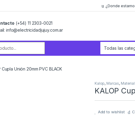
¿Donde estamo
ntacto
(+54) 11 2303-0021
ail: info@electricidadjujuy.com.ar
r:
 Cupla Unión 20mm PVC BLACK
Kalop
,
Marcas
,
Material
KALOP Cup
Add to wishlist
C