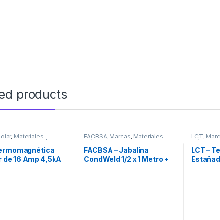
ted products
polar
,
Materiales
FACBSA
,
Marcas
,
Materiales
LCT
,
Marc
os
,
Seguridad
,
Térmicas
Eléctricos
,
Seguridad
Eléctricos
ermomagnética
FACBSA – Jabalina
LCT – T
r de 16 Amp 4,5kA
CondWeld 1/2 x 1 Metro +
Estaña
Tomacable + Caja
100u
Inspección