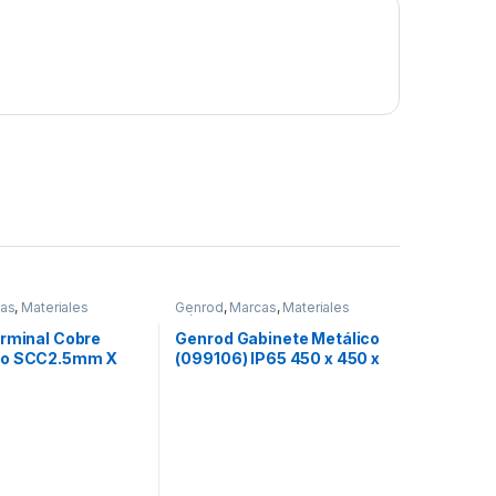
as
,
Materiales
Genrod
,
Marcas
,
Materiales
Eléctricos
,
Seguridad
,
Tableros
y Gabinetes
erminal Cobre
Genrod Gabinete Metálico
do SCC2.5mm X
(099106) IP65 450 x 450 x
100mm