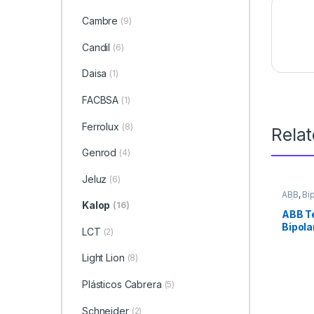
Cambre
(9)
Candil
(6)
Daisa
(1)
FACBSA
(1)
Ferrolux
(8)
Rela
Genrod
(4)
Jeluz
(6)
ABB
,
Bi
Eléctric
Kalop
(16)
ABB T
Bipola
LCT
(2)
Light Lion
(8)
Plásticos Cabrera
(5)
Schneider
(2)