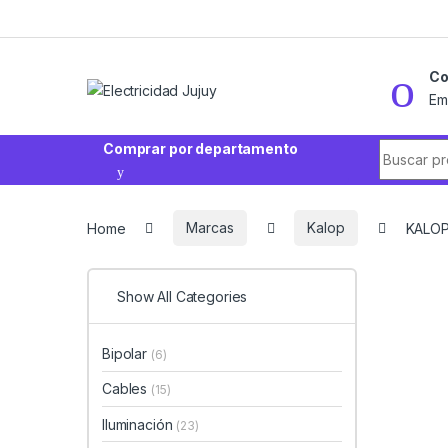
Skip to navigation
Skip to content
Co
Em
Search fo
Comprar por departamento
Home
Marcas
Kalop
KALOP
Show All Categories
Bipolar
(6)
Cables
(15)
Iluminación
(23)