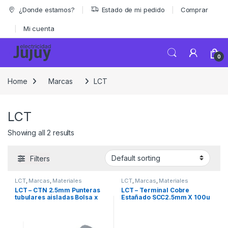
Skip to navigation
Skip to content
¿Donde estamos?
Estado de mi pedido
Comprar
Mi cuenta
0
Home
Marcas
LCT
LCT
Showing all 2 results
Filters
LCT
,
Marcas
,
Materiales
LCT
,
Marcas
,
Materiales
Eléctricos
Eléctricos
LCT – CTN 2.5mm Punteras
LCT – Terminal Cobre
tubulares aisladas Bolsa x
Estañado SCC2.5mm X 100u
100u