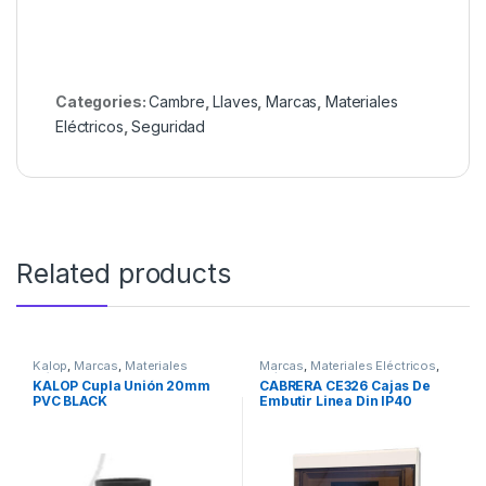
Categories:
Cambre
,
Llaves
,
Marcas
,
Materiales
Eléctricos
,
Seguridad
Related products
Kalop
,
Marcas
,
Materiales
Marcas
,
Materiales Eléctricos
,
Eléctricos
,
Seguridad
Plásticos Cabrera
,
Seguridad
,
KALOP Cupla Unión 20mm
CABRERA CE326 Cajas De
Tableros y Gabinetes
PVC BLACK
Embutir Linea Din IP40