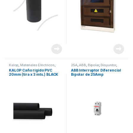
Kalop
,
Materiales Eléctricos
,
25A
,
ABB
,
Bipolar
,
Disyuntor
,
Seguridad
Marcas
,
Materiales Eléctricos
,
KALOP Caño rígido PVC
ABB Interruptor Diferencial
Seguridad
20mm (tira x 3 mts.) BLACK
Bipolar de 25Amp