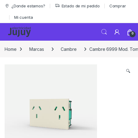
Skip to navigation
Skip to content
¿Donde estamos?
Estado de mi pedido
Comprar
Mi cuenta
0
Home
Marcas
Cambre
Cambre 6999 Mod. Toma 
🔍