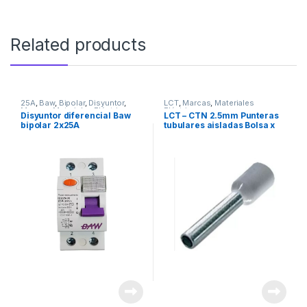
Related products
25A
,
Baw
,
Bipolar
,
Disyuntor
,
LCT
,
Marcas
,
Materiales
Marcas
,
Materiales Eléctricos
Eléctricos
Disyuntor diferencial Baw
LCT – CTN 2.5mm Punteras
bipolar 2x25A
tubulares aisladas Bolsa x
100u