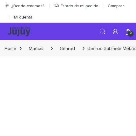
Skip to navigation
Skip to content
¿Donde estamos?
Estado de mi pedido
Comprar
Mi cuenta
0
Home
Marcas
Genrod
Genrod Gabinete Metáli