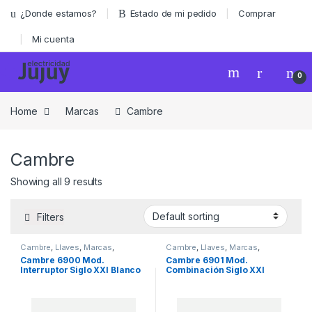
Skip to navigation
Skip to content
¿Donde estamos?
Estado de mi pedido
Comprar
Mi cuenta
0
Home
Marcas
Cambre
Cambre
Showing all 9 results
Filters
Cambre
,
Llaves
,
Marcas
,
Cambre
,
Llaves
,
Marcas
,
Seguridad
Seguridad
Cambre 6900 Mod.
Cambre 6901 Mod.
Interruptor Siglo XXI Blanco
Combinación Siglo XXI
Blanco