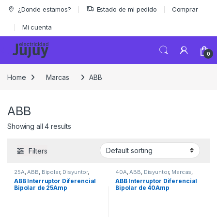
Skip to navigation
Skip to content
¿Donde estamos?
Estado de mi pedido
Comprar
Mi cuenta
0
Home
Marcas
ABB
ABB
Showing all 4 results
Filters
25A
,
ABB
,
Bipolar
,
Disyuntor
,
40A
,
ABB
,
Disyuntor
,
Marcas
,
Marcas
,
Materiales Eléctricos
,
Seguridad
ABB Interruptor Diferencial
ABB Interruptor Diferencial
Seguridad
Bipolar de 25Amp
Bipolar de 40Amp