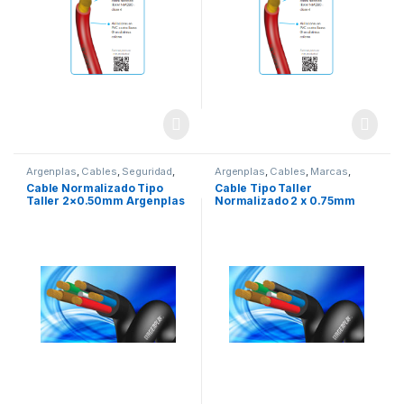
Argenplas
,
Cables
,
Seguridad
,
Argenplas
,
Cables
,
Marcas
,
tipo taller
Seguridad
,
tipo taller
Cable Normalizado Tipo
Cable Tipo Taller
Taller 2×0.50mm Argenplas
Normalizado 2 x 0.75mm
x Rollo 100mts
Argenplas x Rollo 100mts