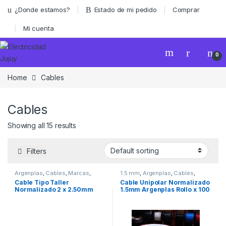
Skip to navigation
Skip to content
¿Donde estamos?
Estado de mi pedido
Comprar
Mi cuenta
0
Home
Cables
Cables
Showing all 15 results
Filters
Argenplas
,
Cables
,
Marcas
,
1.5 mm
,
Argenplas
,
Cables
,
Seguridad
,
tipo taller
Unipolar
Cable Tipo Taller
Cable Unipolar Normalizado
Normalizado 2 x 2.50mm
1.5mm Argenplas Rollo x 100
Argenplas x Rollo 100mts
Mts