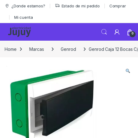
Skip to navigation
Skip to content
¿Donde estamos?
Estado de mi pedido
Comprar
Mi cuenta
0
Home
Marcas
Genrod
Genrod Caja 12 Bocas C/