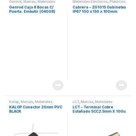
Genrod
,
Marcas
,
Materiales
Materiales Eléctricos
,
Plásticos
Eléctricos
Cabrera
,
Seguridad
,
Tableros y
Genrod Caja 8 Bocas C/
Cabrera – ZG1015 Gabinetes
Gabinetes
Puerta. Embutir (04008)
IP67 100 x 150 x 100mm
Kalop
,
Marcas
,
Materiales
LCT
,
Marcas
,
Materiales
Eléctricos
,
Seguridad
Eléctricos
KALOP Conector 20mm PVC
LCT – Terminal Cobre
BLACK
Estañado SCC2.5mm X 100u