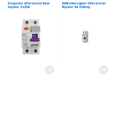
Marcas
,
Materiales Eléctricos
Marcas
,
Materiales Eléctricos
,
Disyuntor diferencial Baw
ABB Interruptor Diferencial
Seguridad
bipolar 2x25A
Bipolar de 25Amp