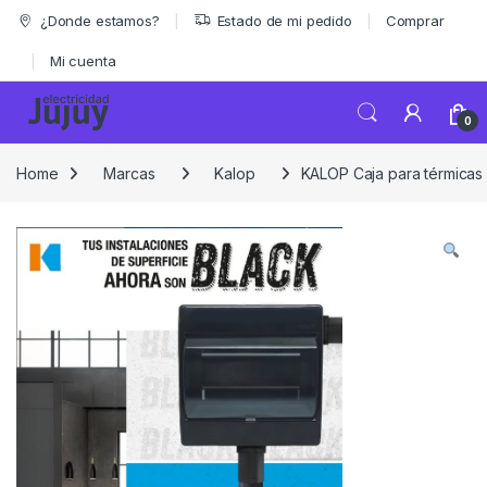
Skip to navigation
Skip to content
¿Donde estamos?
Estado de mi pedido
Comprar
Mi cuenta
0
Home
Marcas
Kalop
KALOP Caja para térmicas