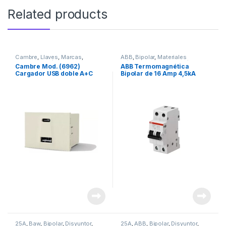
Related products
Cambre
,
Llaves
,
Marcas
,
ABB
,
Bipolar
,
Materiales
Materiales Eléctricos
Eléctricos
,
Seguridad
,
Térmicas
Cambre Mod. (6962)
ABB Termomagnética
Cargador USB doble A+C
Bipolar de 16 Amp 4,5kA
100-240V / 5VCC 5A
25A
,
Baw
,
Bipolar
,
Disyuntor
,
25A
,
ABB
,
Bipolar
,
Disyuntor
,