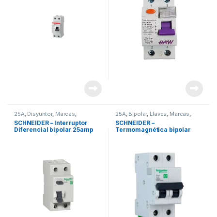
25A
,
Disyuntor
,
Marcas
,
25A
,
Bipolar
,
Llaves
,
Marcas
,
Materiales Eléctricos
,
Schneider
,
Materiales Eléctricos
,
Schneider
,
SCHNEIDER – Interruptor
SCHNEIDER –
Seguridad
,
Tableros y Gabinetes
,
Seguridad
,
Térmicas
Diferencial bipolar 25amp
Termomagnética bipolar
Térmicas
16A – 4,5 kA