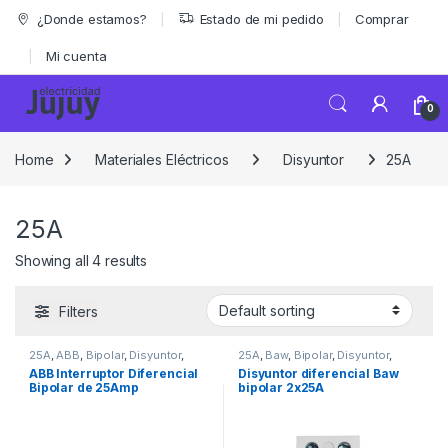
Skip to navigation
Skip to content
¿Donde estamos?
Estado de mi pedido
Comprar
Mi cuenta
0
Home
Materiales Eléctricos
Disyuntor
25A
25A
Showing all 4 results
Filters
25A
,
ABB
,
Bipolar
,
Disyuntor
,
25A
,
Baw
,
Bipolar
,
Disyuntor
,
Marcas
,
Materiales Eléctricos
,
Marcas
,
Materiales Eléctricos
ABB Interruptor Diferencial
Disyuntor diferencial Baw
Seguridad
Bipolar de 25Amp
bipolar 2x25A