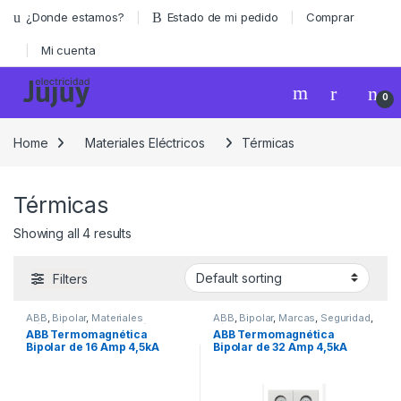
Skip to navigation
Skip to content
¿Donde estamos?
Estado de mi pedido
Comprar
Mi cuenta
0
Home
Materiales Eléctricos
Térmicas
Térmicas
Showing all 4 results
Filters
ABB
,
Bipolar
,
Materiales
ABB
,
Bipolar
,
Marcas
,
Seguridad
,
Eléctricos
,
Seguridad
,
Térmicas
Térmicas
ABB Termomagnética
ABB Termomagnética
Bipolar de 16 Amp 4,5kA
Bipolar de 32 Amp 4,5kA
Linea SH202