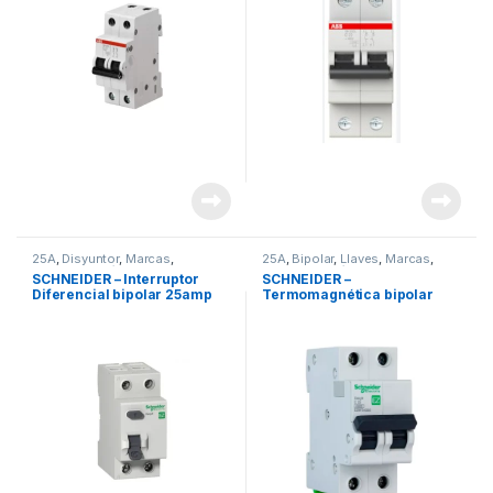
25A
,
Disyuntor
,
Marcas
,
25A
,
Bipolar
,
Llaves
,
Marcas
,
Materiales Eléctricos
,
Schneider
,
Materiales Eléctricos
,
Schneider
,
SCHNEIDER – Interruptor
SCHNEIDER –
Seguridad
,
Tableros y Gabinetes
,
Seguridad
,
Térmicas
Diferencial bipolar 25amp
Termomagnética bipolar
Térmicas
16A – 4,5 kA