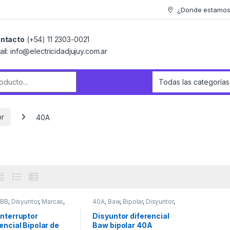
¿Donde estamo
ntacto
(+54) 11 2303-0021
ail: info@electricidadjujuy.com.ar
r:
or
40A
ABB
,
Disyuntor
,
Marcas
,
40A
,
Baw
,
Bipolar
,
Disyuntor
,
idad
Marcas
,
Materiales Eléctricos
nterruptor
Disyuntor diferencial
encial Bipolar de
Baw bipolar 40A