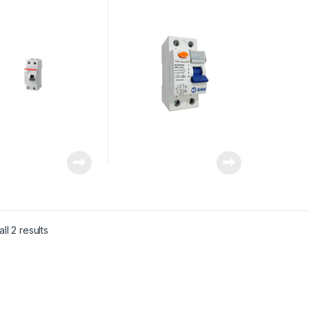
mp
ll 2 results