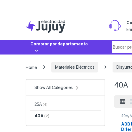
Skip to navigation
Skip to content
Co
Em
Search fo
Comprar por departamento
Home
Materiales Eléctricos
Disyunt
40A
Show All Categories
25A
(4)
40A
40A
,
(2)
Segur
ABB I
Difer