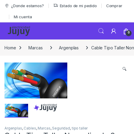
Skip to navigation
Skip to content
¿Donde estamos?
Estado de mi pedido
Comprar
Mi cuenta
0
Home
Marcas
Argenplas
Cable Tipo Taller Nor
🔍
Argenplas
,
Cables
,
Marcas
,
Seguridad
,
tipo taller