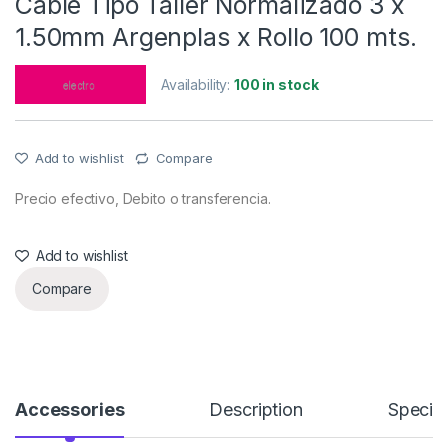
Cable Tipo Taller Normalizado 3 x
1.50mm Argenplas x Rollo 100 mts.
Availability:
100 in stock
Add to wishlist
Compare
Precio efectivo, Debito o transferencia.
Add to wishlist
Compare
Accessories
Description
Specifi