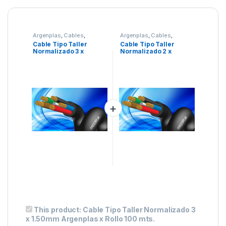
Argenplas
,
Cables
,
Argenplas
,
Cables
,
Marcas
,
Seguridad
,
tipo
Marcas
,
Seguridad
,
tipo
Cable Tipo Taller
Cable Tipo Taller
taller
taller
Normalizado 3 x
Normalizado 2 x
1.50mm Argenplas x
1.50mm Argenplas x
Rollo 100 mts.
Rollo 100mts
This product:
Cable Tipo Taller Normalizado 3
x 1.50mm Argenplas x Rollo 100 mts.