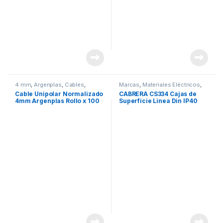
4 mm
,
Argenplas
,
Cables
,
Marcas
,
Materiales Eléctricos
,
Marcas
,
Unipolar
Plásticos Cabrera
,
Seguridad
,
Cable Unipolar Normalizado
CABRERA CS334 Cajas de
Tableros y Gabinetes
4mm Argenplas Rollo x 100
Superficie Linea Din IP40
Mts.