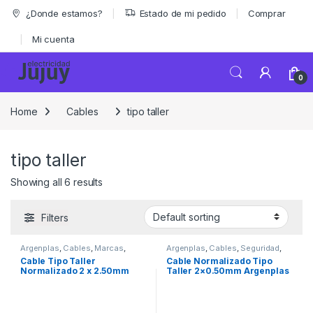
Skip to navigation
Skip to content
¿Donde estamos?
Estado de mi pedido
Comprar
Mi cuenta
0
Home
Cables
tipo taller
tipo taller
Showing all 6 results
Filters
Argenplas
,
Cables
,
Marcas
,
Argenplas
,
Cables
,
Seguridad
,
Seguridad
,
tipo taller
tipo taller
Cable Tipo Taller
Cable Normalizado Tipo
Normalizado 2 x 2.50mm
Taller 2×0.50mm Argenplas
Argenplas x Rollo 100mts
x Rollo 100mts