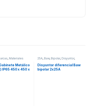
arcas
,
Materiales
25A
,
Baw
,
Bipolar
,
Disyuntor
,
,
Seguridad
,
Tableros
Marcas
,
Materiales Eléctricos
es
Gabinete Metálico
Disyuntor diferencial Baw
) IP65 450 x 450 x
bipolar 2x25A