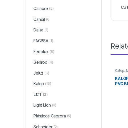
Cat
Cambre
(9)
Candil
(6)
Daisa
(1)
FACBSA
(1)
Rela
Ferrolux
(8)
Genrod
(4)
Kalop
,
Jeluz
(6)
Eléctric
KALOP
PVC B
Kalop
(16)
LCT
(2)
Light Lion
(8)
Plásticos Cabrera
(5)
Schneider
(2)