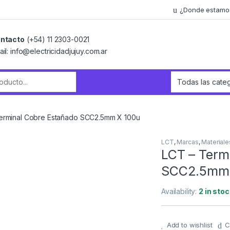
¿Donde estamo
ntacto
(+54) 11 2303-0021
ail: info@electricidadjujuy.com.ar
r:
erminal Cobre Estañado SCC2.5mm X 100u
LCT
,
Marcas
,
Materiale
LCT – Term
SCC2.5mm 
Availability:
2 in stoc
Add to wishlist
C