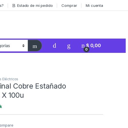
s?
Estado de mi pedido
Comprar
Mi cuenta
$
0,00
0
s Eléctricos
inal Cobre Estañado
X 100u
k
ompare