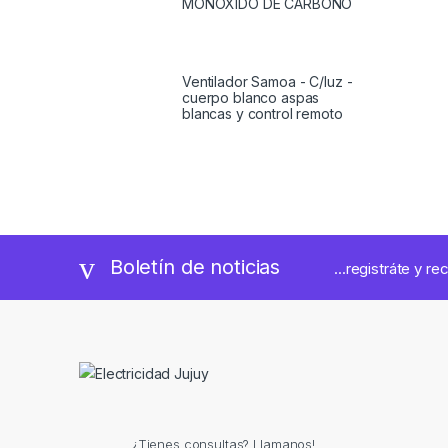
MONOXIDO DE CARBONO
Ventilador Samoa - C/luz -
cuerpo blanco aspas
blancas y control remoto
Boletín de noticias
...registráte y re
¿Tienes consultas? Llamanos!