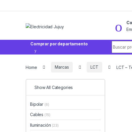
Skip to navigation
Skip to content
Co
Em
Search fo
Comprar por departamento
Home
Marcas
LCT
LCT – T
Show All Categories
Bipolar
(6)
Cables
(15)
Iluminación
(23)