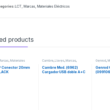
egories:
LCT
,
Marcas
,
Materiales Eléctricos
ted products
Marcas
,
Materiales
Cambre
,
Llaves
,
Marcas
,
Genrod
,
M
os
,
Seguridad
Materiales Eléctricos
Eléctricos
y Gabinet
 Conector 20mm
Cambre Mod. (6962)
Genrod 
LACK
Cargador USB doble A+C
(099106
100-240V / 5VCC 5A
100mm