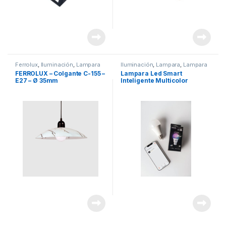
Ferrolux
,
Iluminación
,
Lampara
Iluminación
,
Lampara
,
Lampara
Colgante
,
Marcas
Smart
,
Light Lion
,
Marcas
FERROLUX – Colgante C-155 –
Lampara Led Smart
E27 – Ø 35mm
Inteligente Multicolor