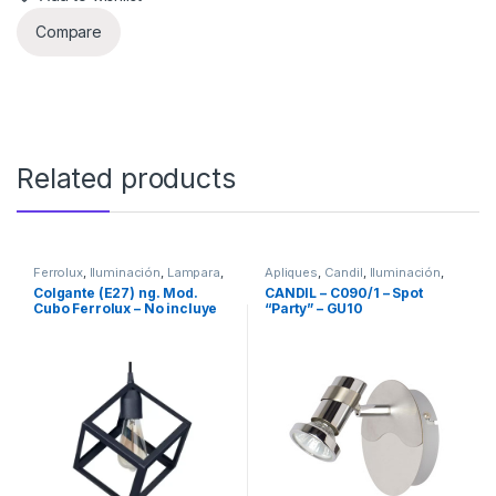
Compare
Related products
Ferrolux
,
Iluminación
,
Lampara
,
Apliques
,
Candil
,
Iluminación
,
Lampara Colgante
Marcas
Colgante (E27) ng. Mod.
CANDIL – C090/1 – Spot
Cubo Ferrolux – No incluye
“Party” – GU10
lampara