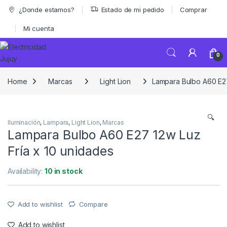
Skip to navigation
Skip to content
¿Donde estamos?
Estado de mi pedido
Comprar
Mi cuenta
0
Home
Marcas
Light Lion
Lampara Bulbo A60 E27
🔍
Iluminación
,
Lampara
,
Light Lion
,
Marcas
Lampara Bulbo A60 E27 12w Luz
Fría x 10 unidades
Availability:
10 in stock
Add to wishlist
Compare
Add to wishlist