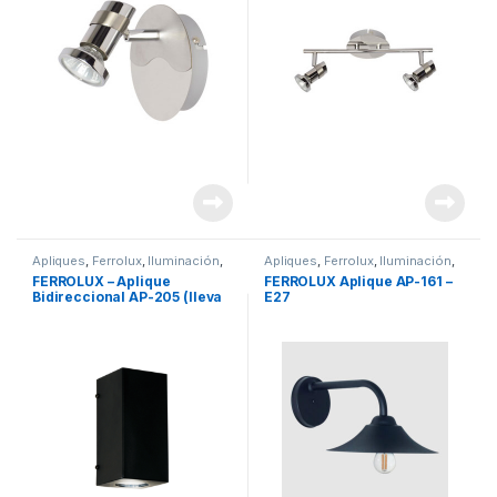
Apliques
,
Ferrolux
,
Iluminación
,
Apliques
,
Ferrolux
,
Iluminación
,
Marcas
,
Uncategorized
Marcas
FERROLUX – Aplique
FERROLUX Aplique AP-161 –
Bidireccional AP-205 (lleva
E27
2 Lámparas GU10 – No
incluidas)