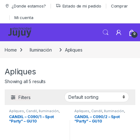
Skip to navigation
Skip to content
¿Donde estamos?
Estado de mi pedido
Comprar
Mi cuenta
0
Home
Iluminación
Apliques
Apliques
Showing all 5 results
Filters
Apliques
,
Candil
,
Iluminación
,
Apliques
,
Candil
,
Iluminación
,
Marcas
Marcas
CANDIL – C090/1 – Spot
CANDIL – C090/2 – Spot
“Party” – GU10
“Party” – GU10