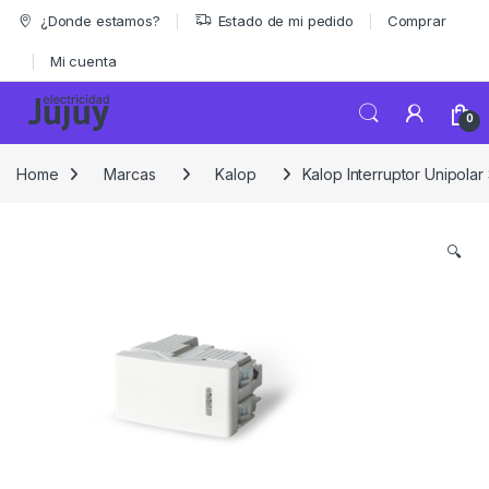
Skip to navigation
Skip to content
¿Donde estamos?
Estado de mi pedido
Comprar
Mi cuenta
0
Home
Marcas
Kalop
Kalop Interruptor Unipola
🔍