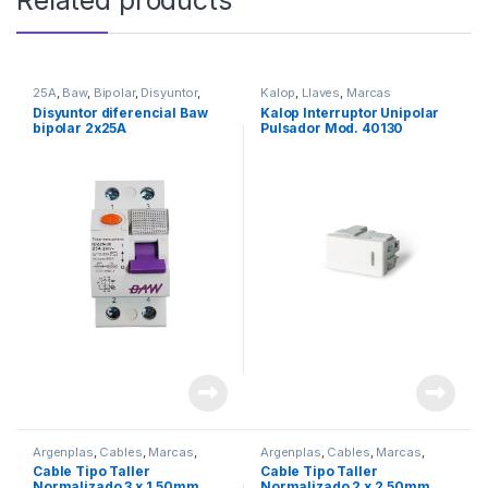
25A
,
Baw
,
Bipolar
,
Disyuntor
,
Kalop
,
Llaves
,
Marcas
Marcas
,
Materiales Eléctricos
Disyuntor diferencial Baw
Kalop Interruptor Unipolar
bipolar 2x25A
Pulsador Mod. 40130
Argenplas
,
Cables
,
Marcas
,
Argenplas
,
Cables
,
Marcas
,
Seguridad
,
tipo taller
Seguridad
,
tipo taller
Cable Tipo Taller
Cable Tipo Taller
Normalizado 3 x 1.50mm
Normalizado 2 x 2.50mm