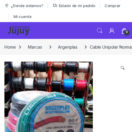
Skip to navigation
Skip to content
¿Donde estamos?
Estado de mi pedido
Comprar
Mi cuenta
0
Home
Marcas
Argenplas
Cable Unipolar Norma
🔍