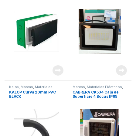
Kalop
,
Marcas
,
Materiales
Marcas
,
Materiales Eléctricos
,
Eléctricos
,
Seguridad
Plásticos Cabrera
,
Seguridad
,
KALOP Curva 20mm PVC
CABRERA CK504 Caja de
Tableros y Gabinetes
BLACK
Superficie 4 Bocas IP65