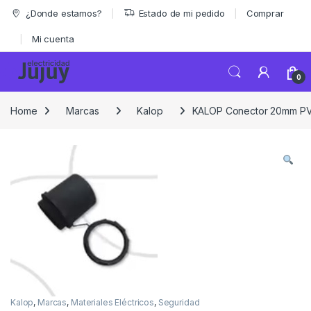
Skip to navigation
Skip to content
¿Donde estamos?
Estado de mi pedido
Comprar
Mi cuenta
0
Home
Marcas
Kalop
KALOP Conector 20mm P
Kalop
,
Marcas
,
Materiales Eléctricos
,
Seguridad