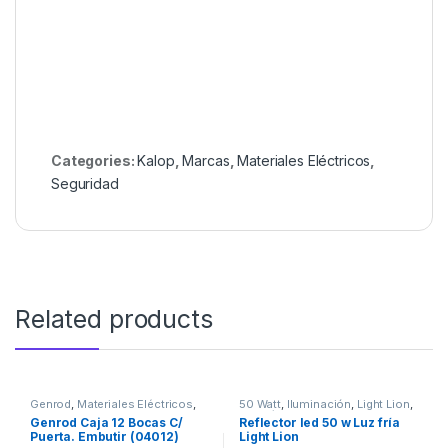
Categories:
Kalop
,
Marcas
,
Materiales Eléctricos
,
Seguridad
Related products
Genrod
,
Materiales Eléctricos
,
50 Watt
,
Iluminación
,
Light Lion
,
Seguridad
,
Tableros y Gabinetes
Luz Fría
,
Marcas
,
Materiales
Genrod Caja 12 Bocas C/
Reflector led 50 w Luz fría
Eléctricos
,
Reflector
Puerta. Embutir (04012)
Light Lion