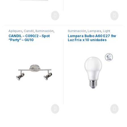
Apliques
,
Candil
,
Iluminación
,
Iluminación
,
Lampara
,
Light
Marcas
Lion
,
Marcas
CANDIL – C090/2 – Spot
Lampara Bulbo A60 E27 9w
“Party” – GU10
Luz Fría x 10 unidades