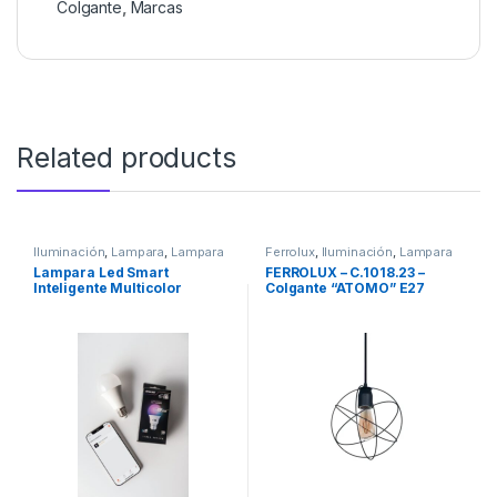
Colgante
,
Marcas
Related products
Iluminación
,
Lampara
,
Lampara
Ferrolux
,
Iluminación
,
Lampara
Smart
,
Light Lion
,
Marcas
Colgante
,
Marcas
,
Lampara Led Smart
FERROLUX – C.1018.23 –
Uncategorized
Inteligente Multicolor
Colgante “ATOMO” E27
Blanco o Negro