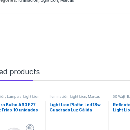
egories:
Iluminación
,
Light Lion
,
Marcas
ted products
ción
,
Lampara
,
Light Lion
,
Iluminación
,
Light Lion
,
Marcas
50 Watt
,
I
Luz Fría
,
M
Eléctricos
ra Bulbo A60 E27
Light Lion Plafón Led 18w
Reflecto
 Fría x 10 unidades
Cuadrado Luz Cálida
Light Li