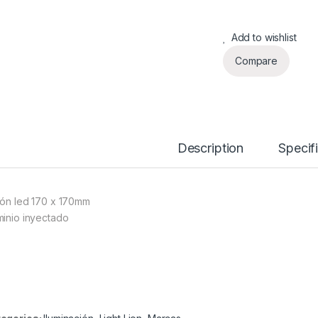
Add to wishlist
Compare
Description
Specif
fón led 170 x 170mm
minio inyectado