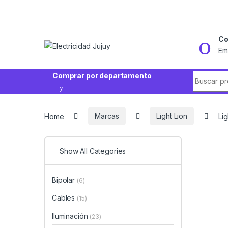
Skip to navigation
Skip to content
Co
Em
Search fo
Comprar por departamento
Home
Marcas
Light Lion
Li
Show All Categories
Bipolar
(6)
Cables
(15)
Iluminación
(23)