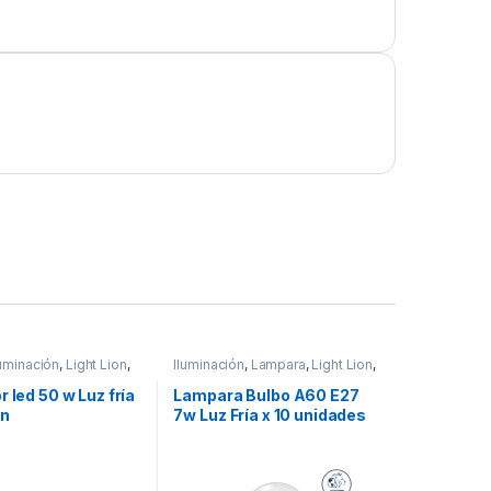
luminación
,
Light Lion
,
Iluminación
,
Lampara
,
Light Lion
,
arcas
,
Materiales
Luz Fría
,
Marcas
,
Reflector
r led 50 w Luz fría
Lampara Bulbo A60 E27
on
7w Luz Fría x 10 unidades