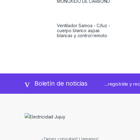
MONOXIDO DE CARBONO
Ventilador Samoa - C/luz -
cuerpo blanco aspas
blancas y control remoto
Boletín de noticias
...registráte y re
¿Tienes consultas? Llamanos!