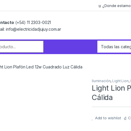
¿Donde estamo
ntacto
(+54) 11 2303-0021
ail: info@electricidadjujuy.com.ar
r:
ght Lion Plafón Led 12w Cuadrado Luz Cálida
Iluminación
,
Light Lion
,
Light Lion
Cálida
Add to wishlist
C