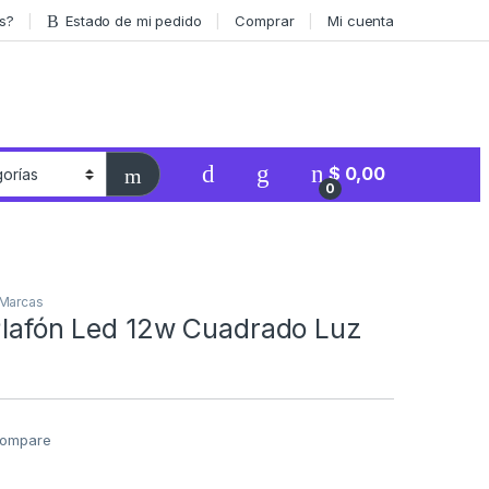
s?
Estado de mi pedido
Comprar
Mi cuenta
$
0,00
0
Marcas
 Plafón Led 12w Cuadrado Luz
ompare