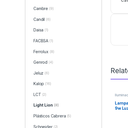
Cat
Cambre
(9)
Candil
(6)
Daisa
(1)
FACBSA
(1)
Ferrolux
(8)
Genrod
(4)
Rela
Jeluz
(6)
Kalop
(16)
LCT
(2)
Ilumina
Marcas
Lampa
Light Lion
(8)
9w Luz
Plásticos Cabrera
(5)
Schneider
(2)