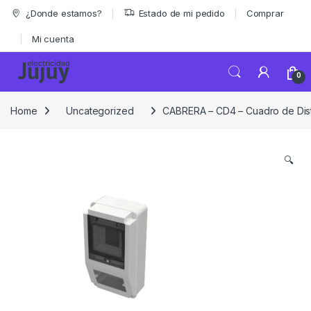
Skip to navigation
Skip to content
¿Donde estamos?
Estado de mi pedido
Comprar
Mi cuenta
0
Home
Uncategorized
CABRERA – CD4 – Cuadro de Dist
🔍