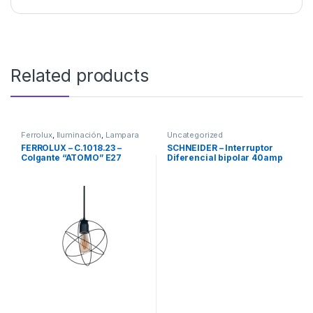
Related products
Ferrolux
,
Iluminación
,
Lampara
Uncategorized
Colgante
,
Marcas
,
FERROLUX – C.1018.23 –
SCHNEIDER – Interruptor
Uncategorized
Colgante “ATOMO” E27
Diferencial bipolar 40amp
Blanco o Negro