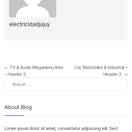
electricidadjujuy
Navegación de entradas
←
TV & Audio Megamenu Item
Car, Motorbike & Industrial –
– Header 2
Header 2
→
Buscar:
About Blog
Lorem ipsum dolor sit amet, consectetur adipiscing elit. Sed