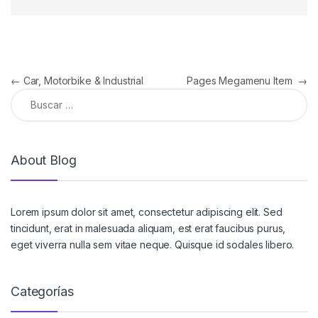
Navegación de entradas
←
Car, Motorbike & Industrial
Pages Megamenu Item
→
Buscar:
About Blog
Lorem ipsum dolor sit amet, consectetur adipiscing elit. Sed
tincidunt, erat in malesuada aliquam, est erat faucibus purus,
eget viverra nulla sem vitae neque. Quisque id sodales libero.
Categorías